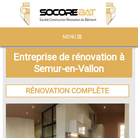
MENU
Entreprise de rénovation à
Semur-en-Vallon
RÉNOVATION COMPLÈTE