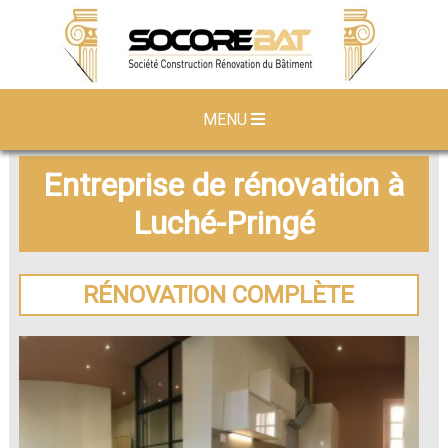
MENU
Entreprise de rénovation à
Luché-Pringé
RÉNOVATION COMPLÈTE