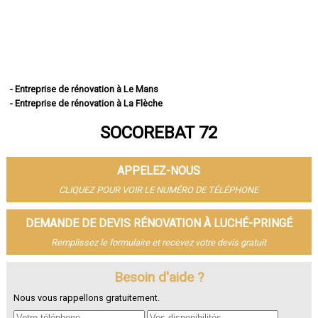
- Entreprise de rénovation à Le Mans
- Entreprise de rénovation à La Flèche
- Entreprise de rénovation à Sablé-sur-Sarthe
SOCOREBAT 72
- Entreprise de rénovation à Allonnes
- Entreprise de rénovation à La Ferté-Bernard
- Entreprise de rénovation à Coulaines
APPELEZ-NOUS
- Entreprise de rénovation à Changé
- Entreprise de rénovation à Mamers
CLIQUEZ POUR VOIR LE NUMÉRO DE TÉLÉPHONE
- Entreprise de rénovation à Arnage
- Entreprise de rénovation à Parigné-l'Évêque
DEMANDE DE DEVIS RÉNOVATION À LUCHÉ-PRINGÉ
- Entreprise de rénovation à Château-du-Loir
Remplissez le formulaire et recevez votre devis gratuit
- Entreprise de rénovation à Écommoy
- Entreprise de rénovation à Mulsanne
- Entreprise de rénovation à Yvré-l'Évêque
Besoin d'aide ?
- Entreprise de rénovation à Bonnétable
Nous vous rappellons gratuitement.
- Entreprise de rénovation à Le Lude
- Entreprise de rénovation à La Suze-sur-Sarthe