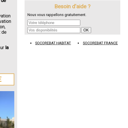
 de
Besoin d'aide ?
Nous vous rappellons gratuitement.
vation
vation
on,
t de
SOCOREBAT HABITAT
SOCOREBAT FRANCE
our
la
E