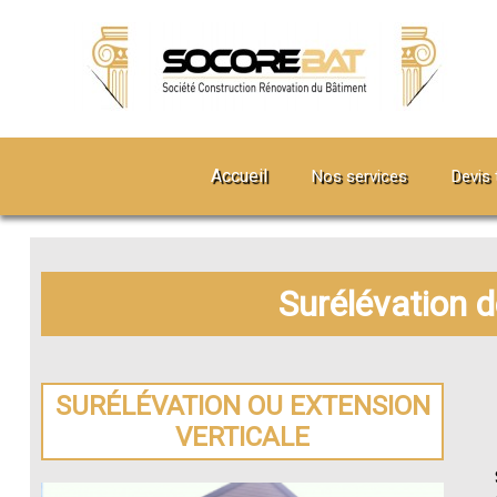
Accueil
Nos services
Devis 
Surélévation 
SURÉLÉVATION OU EXTENSION
VERTICALE