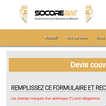
Accueil
Nos services
Devis 
Devis couv
REMPLISSEZ CE FORMULAIRE ET RE
Les champs marqués d'un astérisque (*) sont obligatoires.